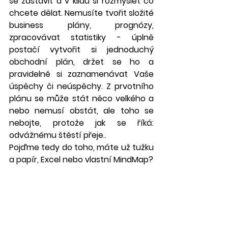
se zastavit a v klidu si rozmyslet co 
chcete dělat. Nemusíte tvořit složité 
business plány, prognózy, 
zpracovávat statistiky - úplně 
postačí vytvořit si jednoduchý 
obchodní plán, držet se ho a 
pravidelně si zaznamenávat Vaše 
úspěchy či neúspěchy. Z prvotního 
plánu se může stát něco velkého a 
nebo nemusí obstát, ale toho se 
nebojte, protože jak se říká: 
odvážnému štěstí přeje..
Pojďme tedy do toho, máte už tužku 
a papír, Excel nebo vlastní MindMap?