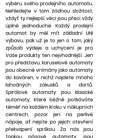
výběru svého prodejního automatu. 
Nehledejte v tom žádnou složitost, 
vždyť ty nejlepší věci jsou přeci vždy 
úplně jednoduché. Každý prodejní 
automat by měl mít základní UNI 
výbavu, pak už je to jen o tom, jaký 
způsob výdeje a uchycení je pro 
Vaše produkty ten nejvhodnější. Jen 
pro představu, karuselové automaty 
jsou obecně vnímány jako automaty 
do kaváren, v nichž najdete mnoho 
lahodných zákusků a dortů. 
Spirálové automaty jsou klasické 
automaty, které běžně potkáváte 
téměř na každém kroku v nákupních 
centrech, pozor jen na perlivé 
nápoje, ať nejste po jejich otevření 
překvapení sprškou. Za nás jsou 
topkou pásové automaty, jsou 