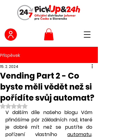
Příspěvek
15. 2. 2024
Vending Part 2 - Co
byste měli vědět než si
pořídíte svůj automat?
Hodnoceno NaN z 5 hvězdiček.
V dalším díle našeho blogu Vám 
přinášíme pár základních rad, které 
je dobré mít než se pustíte do 
pořízení vlastního 
automatu
. 