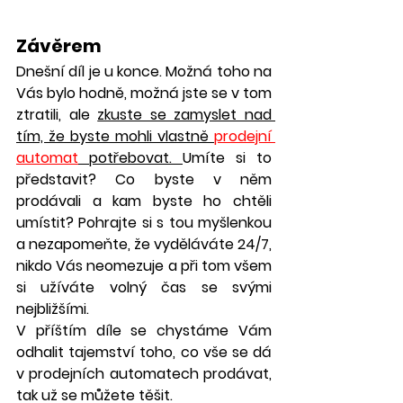
Závěrem 
Dnešní díl je u konce. Možná toho na 
Vás bylo hodně, možná jste se v tom 
ztratili, ale 
zkuste se zamyslet nad 
tím, že byste mohli vlastně 
prodejní 
automat
 potřebovat. 
Umíte si to 
představit? Co byste v něm 
prodávali a kam byste ho chtěli 
umístit? Pohrajte si s tou myšlenkou 
a nezapomeňte, že vyděláváte 24/7, 
nikdo Vás neomezuje a při tom všem 
si užíváte volný čas se svými 
nejbližšími. 
V příštím díle se chystáme Vám 
odhalit tajemství toho, co vše se dá 
v prodejních automatech prodávat, 
tak už se můžete těšit. 