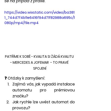
se na případ z praxe.
https://video.wixstatic.com/video/ba381
1_744d7f4b11e6416f94d71f82988a695c/1
080p/mp4/file.mp4
PATŘÍME K SOBĚ - KVALITA SI ŽÁDÁ KVALITU 
- MERCEDES A JOFEMAR  - TO PRAVÉ 
SPOJENÍ
❓ Otázky k zamyšlení:
Zajímá vás, jak vypadá instalace 
automatu pro prémiovou 
značku?
Jak rychle lze uvést automat do 
provozu?