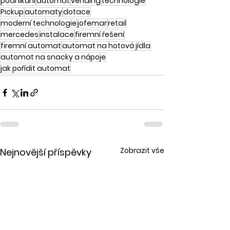
podnikání
automat
vending
technologie
Pickup
automaty
dotace
moderní technologie
jofemar
retail
mercedes
instalace
firemní řešení
firemní automat
automat na hotová jídla
automat na snacky a nápoje
jak pořídit automat
Zobrazit vše
Nejnovější příspěvky